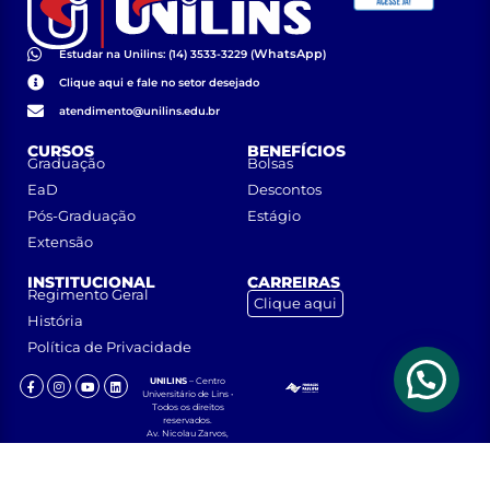
WhatsApp
Estudar na Unilins: (14) 3533-3229 (
)
Clique aqui e fale no setor desejado
atendimento@unilins.edu.br
CURSOS
BENEFÍCIOS
Graduação
Bolsas
EaD
Descontos
Pós-Graduação
Estágio
Extensão
INSTITUCIONAL
CARREIRAS
Regimento Geral
Clique aqui
História
Política de Privacidade
UNILINS
– Centro
Universitário de Lins •
Todos os direitos
reservados.
Av. Nicolau Zarvos,
1925 – Jardim
Aeroporto – CEP
16401-371 – Lins, São
Paulo.