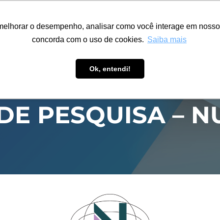
ÁREA RESTRITA
ACESSIBILIDADE
ALUMNI
melhorar o desempenho, analisar como você interage em nosso sit
S-GRADUAÇÃO
CAPACITAÇÃO
EXTENSÃO
PESQUISA
concorda com o uso de cookies.
Saiba mais
Ok, entendi!
DE PESQUISA – N