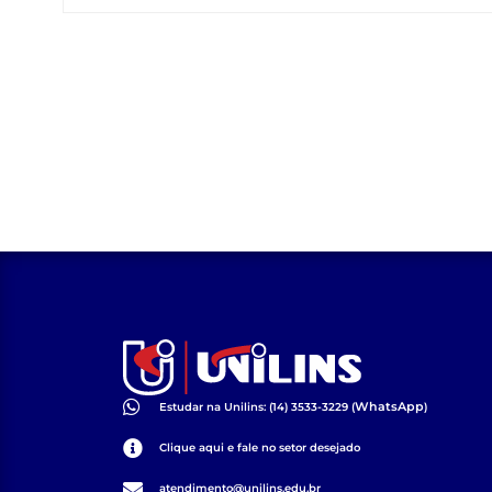
WhatsApp
Estudar na Unilins: (14) 3533-3229 (
)
Clique aqui e fale no setor desejado
atendimento@unilins.edu.br