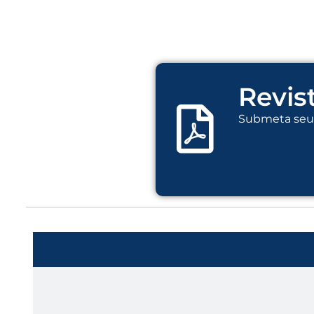
Revis
Submeta seu 