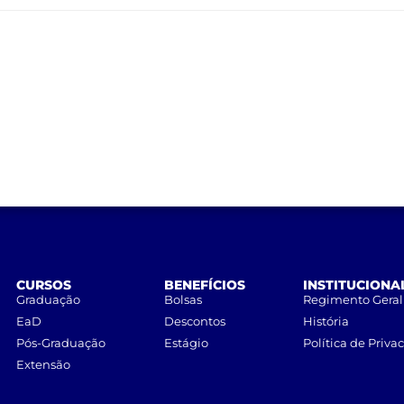
CURSOS
BENEFÍCIOS
INSTITUCIONA
Graduação
Bolsas
Regimento Geral
EaD
Descontos
História
Pós-Graduação
Estágio
Política de Priva
Extensão