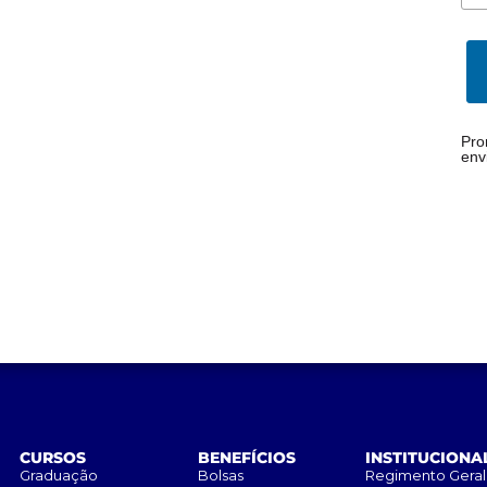
Pro
env
CURSOS
BENEFÍCIOS
INSTITUCIONA
Graduação
Bolsas
Regimento Geral