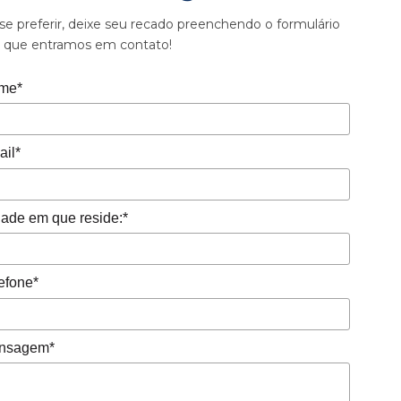
se preferir, deixe seu recado preenchendo o formulário
o que entramos em contato!
me*
il*
ade em que reside:*
efone*
nsagem*