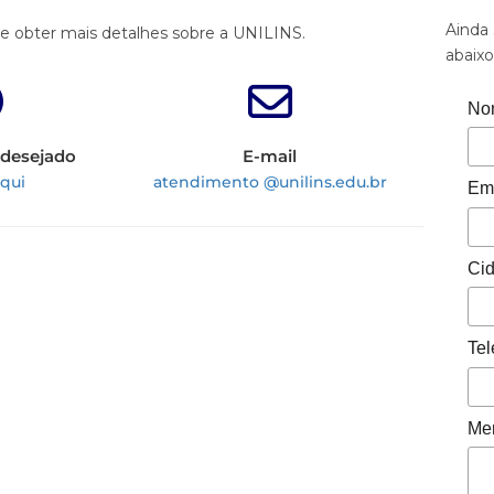
Ainda 
 e obter mais detalhes sobre a UNILINS.
abaix
No
 desejado
E-mail
aqui
atendimento @unilins.edu.br
Ema
Cid
Tel
Me