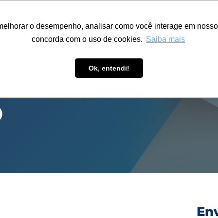
ÁREA RESTRITA
ACESSIBILIDADE
ALUMNI
melhorar o desempenho, analisar como você interage em nosso sit
-GRADUAÇÃO
CAPACITAÇÃO
EXTENSÃO
PESQUISA
concorda com o uso de cookies.
Saiba mais
Ok, entendi!
O
En