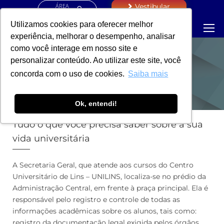
ÁREA
Vestibular
RESTRITA
Utilizamos cookies para oferecer melhor
experiência, melhorar o desempenho, analisar
como você interage em nosso site e
personalizar conteúdo. Ao utilizar este site, você
SECRETARIA
concorda com o uso de cookies.
Saiba mais
Ok, entendi!
Tudo o que você precisa saber sobre a sua
vida universitária
A Secretaria Geral, que atende aos cursos do Centro
Universitário de Lins – UNILINS, localiza-se no prédio da
Administração Central, em frente à praça principal. Ela é
responsável pelo registro e controle de todas as
informações acadêmicas sobre os alunos, tais como:
registro da documentação legal exigida pelos órgãos