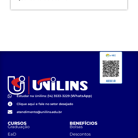
WhatsApp
Estudar na Unilins: (14) 3533-3229 (
)
Clique aqui e fale no setor desejado
atendimento@unilins.edu.br
CURSOS
BENEFÍCIOS
Graduação
Bolsas
EaD
Descontos