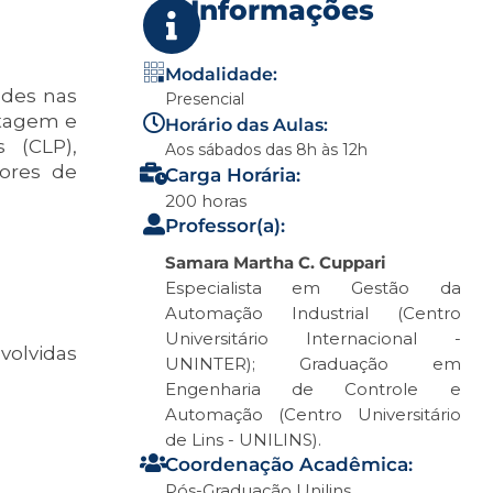
Informações
Modalidade:
ades nas
Presencial
ntagem e
Horário das Aulas:
 (CLP),
Aos sábados das 8h às 12h
ores de
Carga Horária:
200 horas
Professor(a):
Samara Martha C. Cuppari
Especialista em Gestão da
Automação Industrial (Centro
Universitário Internacional -
nvolvidas
UNINTER); Graduação em
Engenharia de Controle e
Automação (Centro Universitário
de Lins - UNILINS).
Coordenação Acadêmica:
Pós-Graduação Unilins