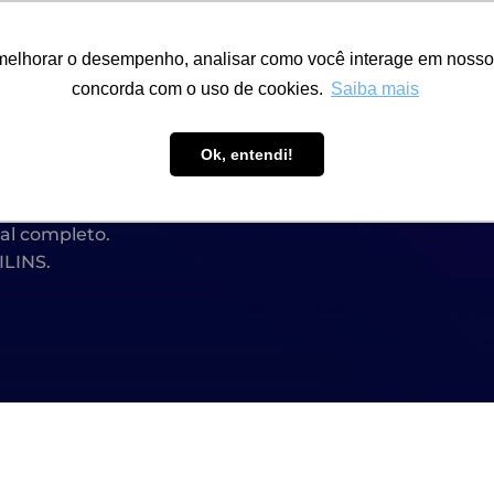
ÁREA RESTRITA
ACESSIBILIDADE
ALUMNI
melhorar o desempenho, analisar como você interage em nosso sit
-GRADUAÇÃO
CAPACITAÇÃO
EXTENSÃO
PESQUISA
concorda com o uso de cookies.
Saiba mais
Ok, entendi!
NTO DE MOTORES ELÉT
al completo.
ILINS.