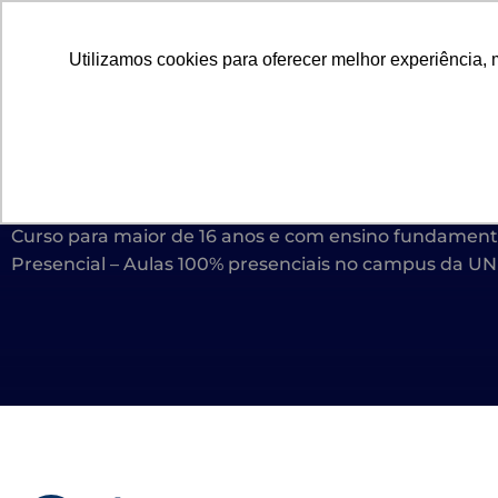
Utilizamos cookies para oferecer melhor experiência, 
GRADUAÇÃO
PÓS
CONTROLE E ACIONAME
Curso para maior de 16 anos e com ensino fundament
Presencial – Aulas 100% presenciais no campus da UN