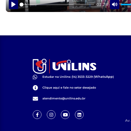
02:28
PLAY
MUTE
WhatsApp
Estudar na Unilins: (14) 3533-3229 (
)
Clique aqui e fale no setor desejado
atendimento@unilins.edu.br
Av.