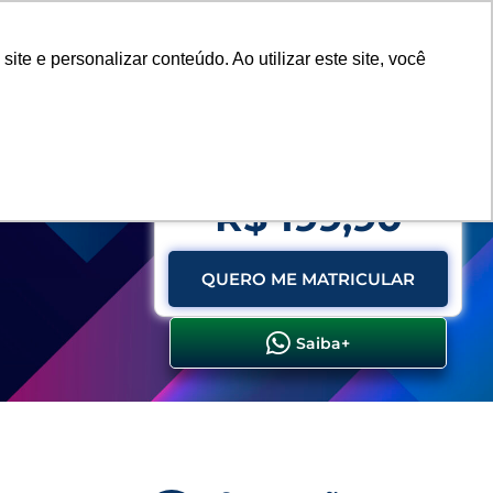
Vestibular
e e personalizar conteúdo. Ao utilizar este site, você
SERVIÇOS
DEPARTAMENTOS
NOTÍCIAS
SAIBA+
RICOS
Parcelas 1 + 12x de:
R$ 199,90
QUERO ME MATRICULAR
Saiba+