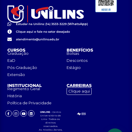
WhatsApp
Estudar na Unilins: (14) 3533-3229 (
)
Clique aqui e fale no setor desejado
atendimento@unilins.edu.br
CURSOS
BENEFÍCIOS
Graduação
Bolsas
EaD
Descontos
Pós-Graduação
Estágio
Extensão
INSTITUCIONAL
CARREIRAS
Regimento Geral
Clique aqui
História
Política de Privacidade
UNILINS
– Centro
Universitário de
Lins • Todos os
direitos
reservados.
Av. Nicolau Zarvos,