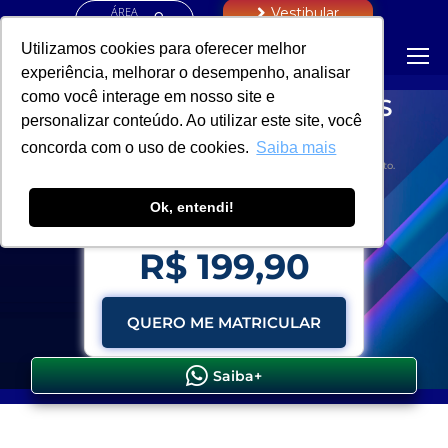
ÁREA
Vestibular
RESTRITA
Utilizamos cookies para oferecer melhor
experiência, melhorar o desempenho, analisar
como você interage em nosso site e
ELETRICISTA - INSTALAÇÕES
personalizar conteúdo. Ao utilizar este site, você
PREDIAIS
concorda com o uso de cookies.
Saiba mais
Curso para maior de 16 anos e com ensino fundamental completo.
Presencial – Aulas 100% presenciais no campus da UNILINS.
Ok, entendi!
Parcelas 1 + 8x de:
R$ 199,90
QUERO ME MATRICULAR
Saiba+