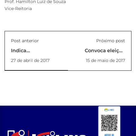
Prof. Hamilton Luiz de Souza
Vice-Reitoria
Post anterior
Próximo post
Indica
Convoca eleição
Coordenadores de
para
27 de abril de 2017
15 de maio de 2017
Cursos
preenchimento de
02 (duas) vagas de
representação
discente junto ao
Conselho do Curso
de Arquitetura e
Urbanismo.