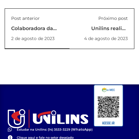
Post anterior
Próximo post
Colaboradora da
Unilins realiza
FPTE é
reunião entre
2 de agosto de 2023
4 de agosto de 2023
homenageada no
Reitoria, Docentes e
evento Julho das
Coordenadores
Pretas Linenses
WhatsApp
Estudar na Unilins: (14) 3533-3229 (
)
Clique aqui e fale no setor desejado