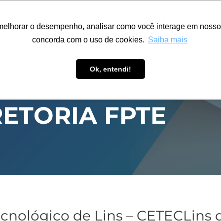
ÁREA RESTRITA
ACESSIBILIDADE
ALUMNI
melhorar o desempenho, analisar como você interage em nosso sit
S-GRADUAÇÃO
CAPACITAÇÃO
EXTENSÃO
PESQUISA
concorda com o uso de cookies.
Saiba mais
Ok, entendi!
RETORIA FPTE
ecnológico de Lins – CETECLins 