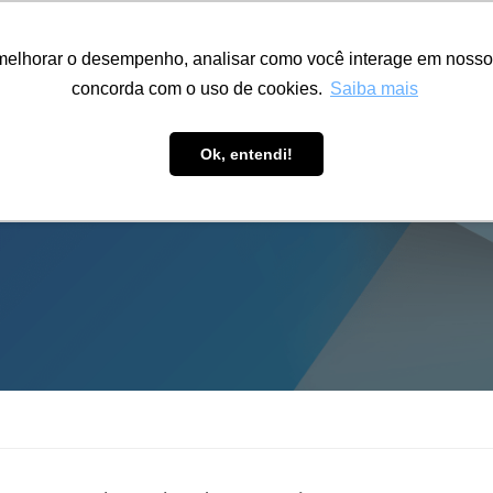
ÁREA RESTRITA
ACESSIBILIDADE
ALUMNI
melhorar o desempenho, analisar como você interage em nosso sit
S-GRADUAÇÃO
CAPACITAÇÃO
EXTENSÃO
PESQUISA
concorda com o uso de cookies.
Saiba mais
Ok, entendi!