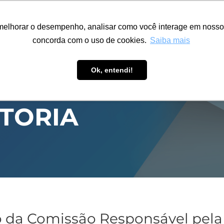
ÁREA RESTRITA
ACESSIBILIDADE
ALUMNI
melhorar o desempenho, analisar como você interage em nosso sit
S-GRADUAÇÃO
CAPACITAÇÃO
EXTENSÃO
PESQUISA
concorda com o uso de cookies.
Saiba mais
Ok, entendi!
ITORIA
o da Comissão Responsável pel