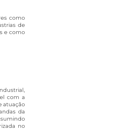
ores como
strias de
as e como
dustrial,
el com a
de atuação
mandas da
 assumindo
rizada no