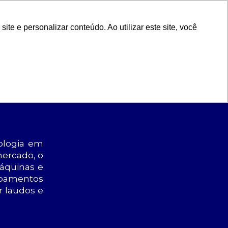
Vestibular
e e personalizar conteúdo. Ao utilizar este site, você
SERVIÇOS
DEPARTAMENTOS
NOTÍCIAS
SAIBA+
DUSTRIAL
nologia em
mercado, o
máquinas e
uipamentos
r laudos e