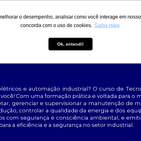
ÁREA RESTRITA
ACESSIBILIDADE
ALUMNI
melhorar o desempenho, analisar como você interage em nosso sit
-GRADUAÇÃO
CAPACITAÇÃO
EXTENSÃO
PESQUISA
concorda com o uso de cookies.
Saiba mais
Ok, entendi!
ELETROTÉCNICA IN
elétricos e automação industrial? O curso de Tec
ra você! Com uma formação prática e voltada para o 
ojetar, gerenciar e supervisionar a manutenção de 
odução, controlar a qualidade da energia e dos eq
tos com segurança e consciência ambiental, e emiti
ra a eficiência e a segurança no setor industrial.