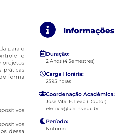
Informações
da para o
Duração:
ontrole e
2 Anos (4 Semestres)
 projetos
 práticas
Carga Horária:
 de forma
2593 horas
Coordenação Acadêmica:
José Vital F. Leão (Doutor)
eletrica@unilins.edu.br
positivos
Período:
positivos
Noturno
tos dessa