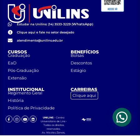
WhatsApp
Estudar na Unilins: (14) 3533-3229 (
)
Clique aqui e fale no setor desejado
atendimento@unilins.edu.br
CURSOS
BENEFÍCIOS
Graduação
Bolsas
EaD
Descontos
Pós-Graduação
Estágio
Extensão
INSTITUCIONAL
CARREIRAS
Regimento Geral
Clique aqui
História
Política de Privacidade
UNILINS
– Centro
Universitário de Lins •
Todos os direitos
reservados.
Av. Nicolau Zarvos,
1925 – Jardim