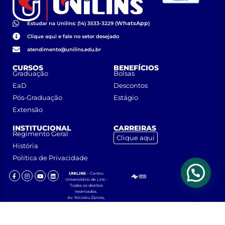
WhatsApp
Estudar na Unilins: (14) 3533-3229 (
)
Clique aqui e fale no setor desejado
atendimento@unilins.edu.br
CURSOS
BENEFÍCIOS
Graduação
Bolsas
EaD
Descontos
Pós-Graduação
Estágio
Extensão
INSTITUCIONAL
CARREIRAS
Regimento Geral
Clique aqui
História
Política de Privacidade
UNILINS
– Centro
Universitário de Lins •
Todos os direitos
reservados.
Av. Nicolau Zarvos,
1925 – Jardim
Aeroporto – CEP
16401-371 – Lins, São
Paulo.