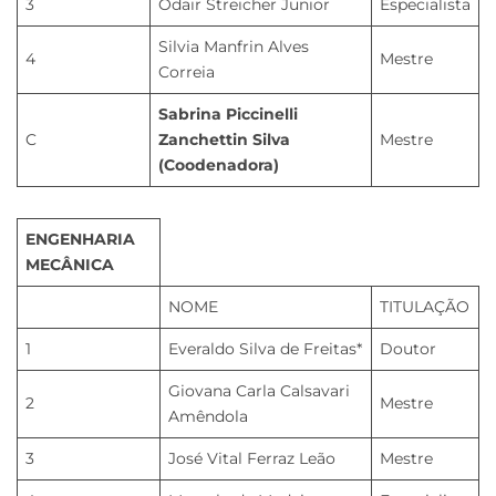
3
Odair Streicher Junior
Especialista
Silvia Manfrin Alves
4
Mestre
Correia
Sabrina Piccinelli
C
Zanchettin Silva
Mestre
(Coodenadora)
ENGENHARIA
MECÂNICA
NOME
TITULAÇÃO
1
Everaldo Silva de Freitas*
Doutor
Giovana Carla Calsavari
2
Mestre
Amêndola
3
José Vital Ferraz Leão
Mestre