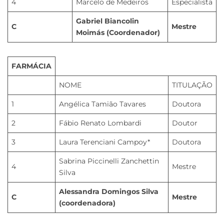
4
Marcelo de Medeiros
Especialista
Gabriel Biancolin
C
Mestre
Moimás (Coordenador)
FARMÁCIA
NOME
TITULAÇÃO
1
Angélica Tamião Tavares
Doutora
2
Fábio Renato Lombardi
Doutor
3
Laura Terenciani Campoy*
Doutora
Sabrina Piccinelli Zanchettin
4
Mestre
Silva
Alessandra Domingos Silva
C
Mestre
(coordenadora)