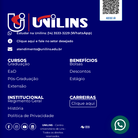
WhatsApp
Estudar na Unilins: (14) 3533-3229 (
)
Clique aqui e fale no setor desejado
atendimento@unilins.edu.br
CURSOS
BENEFÍCIOS
Graduação
Bolsas
EaD
Descontos
Pós-Graduação
Estágio
Extensão
INSTITUCIONAL
CARREIRAS
Regimento Geral
Clique aqui
História
Política de Privacidade
UNILINS
– Centro
Universitário de Lins •
Todos os direitos
reservados.