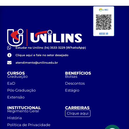
WhatsApp
Estudar na Unilins: (14) 3533-3229 (
)
Clique aqui e fale no setor desejado
atendimento@unilins.edu.br
CURSOS
BENEFÍCIOS
Graduação
Bolsas
EaD
Descontos
Pós-Graduação
Estágio
Extensão
INSTITUCIONAL
CARREIRAS
Regimento Geral
Clique aqui
História
Política de Privacidade