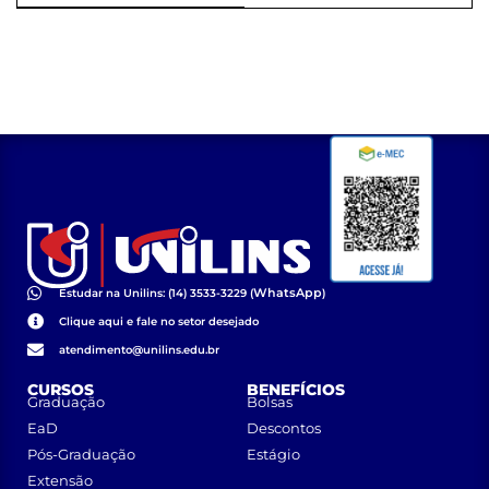
cidadãos
WhatsApp
Estudar na Unilins: (14) 3533-3229 (
)
Clique aqui e fale no setor desejado
atendimento@unilins.edu.br
CURSOS
BENEFÍCIOS
Graduação
Bolsas
EaD
Descontos
Pós-Graduação
Estágio
Extensão