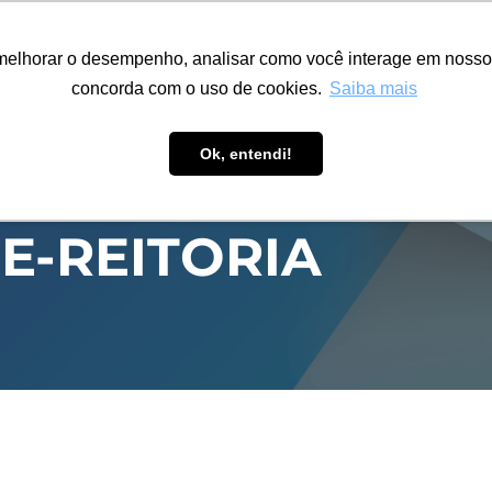
ÁREA RESTRITA
ACESSIBILIDADE
ALUMNI
melhorar o desempenho, analisar como você interage em nosso sit
S-GRADUAÇÃO
CAPACITAÇÃO
EXTENSÃO
PESQUISA
concorda com o uso de cookies.
Saiba mais
Ok, entendi!
CE-REITORIA