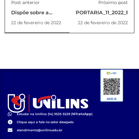
Post anterior
Próximo post
Dispõe sobre a
PORTARIA_11_2022_REIT
indicação de
22 de fevereiro de 2022
22 de fevereiro de 2022
coordenador e
membros para o
NDE do Curso de
Graduação de
Tecnologia em
Gestão Ambiental,
na modalidade a
distância
(PORTARIA_09_2022_REITORIA)
WhatsApp
Estudar na Unilins: (14) 3533-3229 (
)
Clique aqui e fale no setor desejado
atendimento@unilins.edu.br