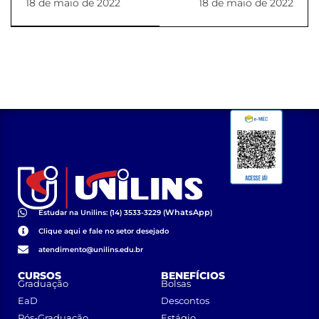
18 de maio de 2022
18 de maio de 2022
WhatsApp
Estudar na Unilins: (14) 3533-3229 (
)
Clique aqui e fale no setor desejado
atendimento@unilins.edu.br
CURSOS
BENEFÍCIOS
Graduação
Bolsas
EaD
Descontos
Pós-Graduação
Estágio