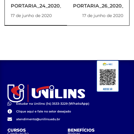
PORTARIA_24_2020_REITORIA
PORTARIA_26_2020_REI
17 de junho de 2020
17 de junho de 2020
WhatsApp
Estudar na Unilins: (14) 3533-3229 (
)
Clique aqui e fale no setor desejado
atendimento@unilins.edu.br
CURSOS
BENEFÍCIOS
Graduação
Bolsas