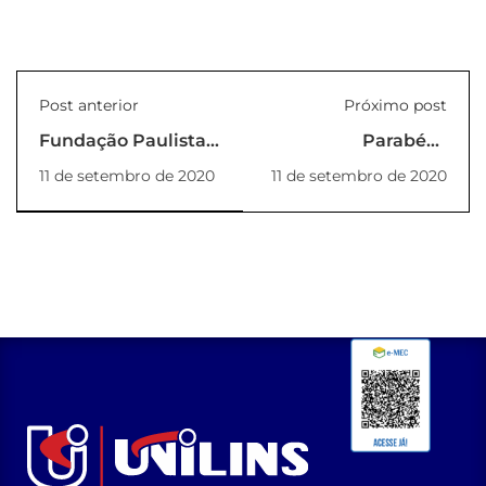
Post anterior
Próximo post
Fundação Paulista e
Parabéns
Unimed fazem
formandos Unilins
11 de setembro de 2020
11 de setembro de 2020
teste rápido da
Covid nos
funcionários e
estagiários