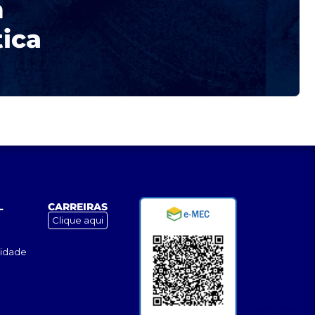
m
tica
L
CARREIRAS
Clique aqui
cidade