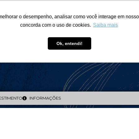
ÁREA RESTRITA
ACESSIBILIDADE
ALUMNI
melhorar o desempenho, analisar como você interage em nosso sit
-GRADUAÇÃO
CAPACITAÇÃO
EXTENSÃO
PESQUISA
concorda com o uso de cookies.
Saiba mais
Ok, entendi!
ÊNCIA
ESTIMENTO
INFORMAÇÕES