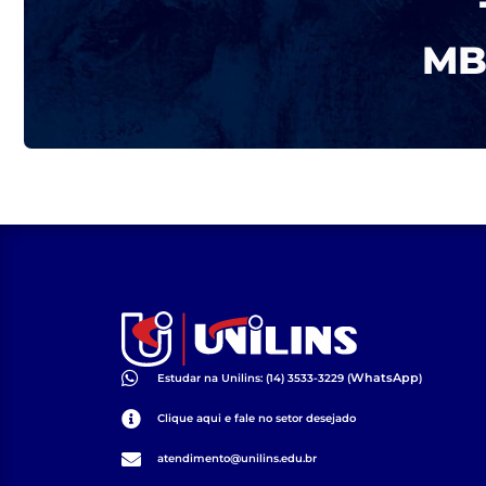
MBA
WhatsApp
Estudar na Unilins: (14) 3533-3229 (
)
Clique aqui e fale no setor desejado
atendimento@unilins.edu.br