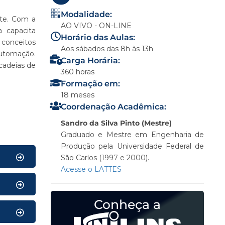
Modalidade:
nte. Com a
AO VIVO - ON-LINE
a capacita
Horário das Aulas:
conceitos
Aos sábados das 8h às 13h
automação.
Carga Horária:
 cadeias de
360 horas
Formação em:
18 meses
Coordenação Acadêmica:
Sandro da Silva Pinto (Mestre)
Graduado e Mestre em Engenharia de
Produção pela Universidade Federal de
São Carlos (1997 e 2000).
Acesse o LATTES
Conheça a