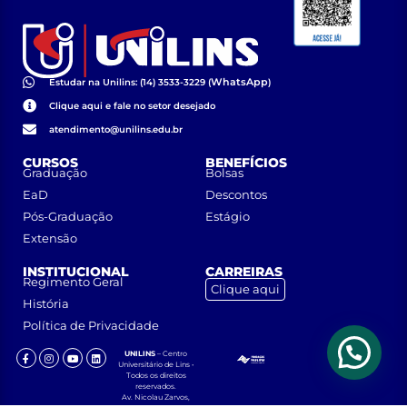
WhatsApp
Estudar na Unilins: (14) 3533-3229 (
)
Clique aqui e fale no setor desejado
atendimento@unilins.edu.br
CURSOS
BENEFÍCIOS
Graduação
Bolsas
EaD
Descontos
Pós-Graduação
Estágio
Extensão
INSTITUCIONAL
CARREIRAS
Regimento Geral
Clique aqui
História
Política de Privacidade
UNILINS
– Centro
Universitário de Lins •
Todos os direitos
reservados.
Av. Nicolau Zarvos,