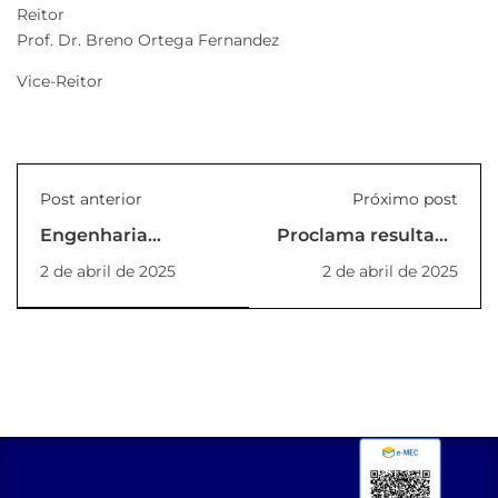
Reitor
Prof. Dr. Breno Ortega Fernandez
Vice-Reitor
Post anterior
Próximo post
Engenharia
Proclama resultado
Sustentável:
das eleições para os
2 de abril de 2025
2 de abril de 2025
CETECLins e
Conselhos de Cursos
UNILINS em
da UNILINS
Destaque no CREA-
(PORTARIA
SP
03/2025/COORDENAÇÃO