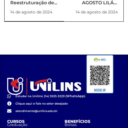
Reestruturação de
AGOSTO LILÁS:
NDE
conscientização e
14 de agosto de 2024
14 de agosto de 2024
(PORTARIA_51_2024_REITORIA)
enfrentamento da
violência contra a
mulher
WhatsApp
Estudar na Unilins: (14) 3533-3229 (
)
Clique aqui e fale no setor desejado
atendimento@unilins.edu.br
CURSOS
BENEFÍCIOS
Graduação
Bolsas