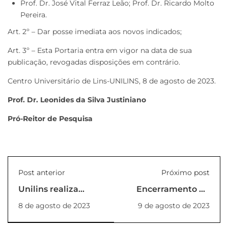
Prof. Dr. José Vital Ferraz Leão; Prof. Dr. Ricardo Molto
Pereira.
Art. 2º – Dar posse imediata aos novos indicados;
Art. 3º – Esta Portaria entra em vigor na data de sua
publicação, revogadas disposições em contrário.
Centro Universitário de Lins-UNILINS, 8 de agosto de 2023.
Prof. Dr. Leonides da Silva Justiniano
Pró-Reitor de Pesquisa
Post anterior
Próximo post
Unilins realiza
Encerramento do
reunião entre
programa “Estágio
8 de agosto de 2023
9 de agosto de 2023
Reitoria, Docentes e
de Férias”, na
Coordenadores
Triunfo