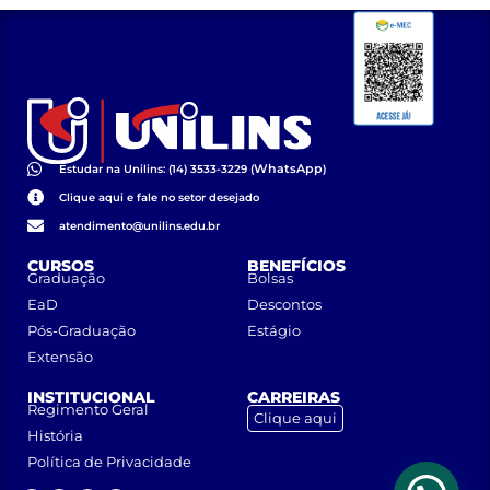
WhatsApp
Estudar na Unilins: (14) 3533-3229 (
)
Clique aqui e fale no setor desejado
atendimento@unilins.edu.br
CURSOS
BENEFÍCIOS
Graduação
Bolsas
EaD
Descontos
Pós-Graduação
Estágio
Extensão
INSTITUCIONAL
CARREIRAS
Regimento Geral
Clique aqui
História
Política de Privacidade