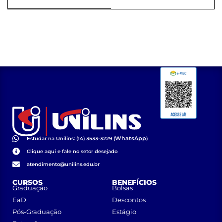
escolha de
representante dos
docentes no
conselho
universitário da
Unilins (PORTARIA
Nº
12_2025_REITORIA)
WhatsApp
Estudar na Unilins: (14) 3533-3229 (
)
Clique aqui e fale no setor desejado
atendimento@unilins.edu.br
CURSOS
BENEFÍCIOS
Graduação
Bolsas
EaD
Descontos
Pós-Graduação
Estágio