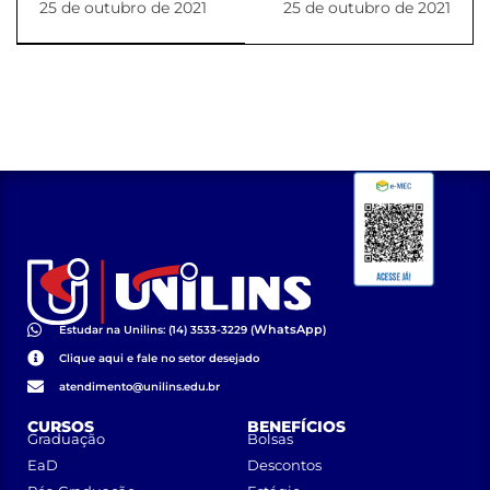
25 de outubro de 2021
25 de outubro de 2021
PROEXAC
WhatsApp
Estudar na Unilins: (14) 3533-3229 (
)
Clique aqui e fale no setor desejado
atendimento@unilins.edu.br
CURSOS
BENEFÍCIOS
Graduação
Bolsas
EaD
Descontos