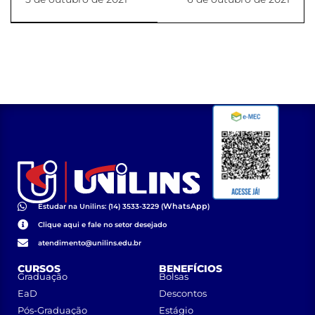
AES Brasil
WhatsApp
Estudar na Unilins: (14) 3533-3229 (
)
Clique aqui e fale no setor desejado
atendimento@unilins.edu.br
CURSOS
BENEFÍCIOS
Graduação
Bolsas
EaD
Descontos
Pós-Graduação
Estágio