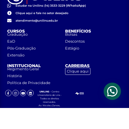
WhatsApp
Estudar na Unilins: (14) 3533-3229 (
)
Clique aqui e fale no setor desejado
atendimento@unilins.edu.br
CURSOS
BENEFÍCIOS
Graduação
Bolsas
EaD
Descontos
Pós-Graduação
Estágio
Extensão
INSTITUCIONAL
CARREIRAS
Regimento Geral
Clique aqui
História
Política de Privacidade
UNILINS
– Centro
Universitário de Lins •
Todos os direitos
reservados.
Av. Nicolau Zarvos,
1925 – Jardim
Aeroporto – CEP
16401-371 – Lins, São
Paulo.