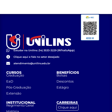
WhatsApp
Estudar na Unilins: (14) 3533-3229 (
)
Clique aqui e fale no setor desejado
atendimento@unilins.edu.br
CURSOS
BENEFÍCIOS
Graduação
Bolsas
EaD
Descontos
Pós-Graduação
Estágio
Extensão
INSTITUCIONAL
CARREIRAS
Regimento Geral
Clique aqui
História