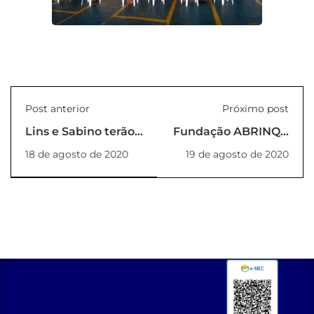
Post anterior
Próximo post
Lins e Sabino terão
Fundação ABRINQ –
curso gratuito de
PREFEITO AMIGO
18 de agosto de 2020
19 de agosto de 2020
Eletricista
DA CRIANÇA.
Instalador –
Quando mérito é
Inscrições
mérito
encerradas