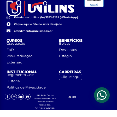
WhatsApp
Estudar na Unilins: (14) 3533-3229 (
)
Clique aqui e fale no setor desejado
atendimento@unilins.edu.br
CURSOS
BENEFÍCIOS
Graduação
Bolsas
EaD
Descontos
Pós-Graduação
Estágio
Extensão
INSTITUCIONAL
CARREIRAS
Regimento Geral
Clique aqui
História
Política de Privacidade
UNILINS
– Centro
Universitário de Lins •
Todos os direitos
reservados.
Av. Nicolau Zarvos,
1925 – Jardim
Aeroporto – CEP