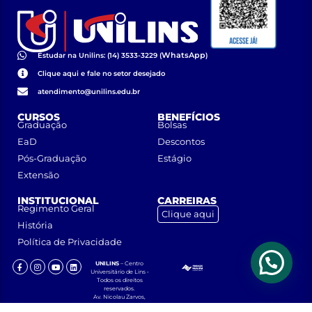
WhatsApp
Estudar na Unilins: (14) 3533-3229 (
)
Clique aqui e fale no setor desejado
atendimento@unilins.edu.br
CURSOS
BENEFÍCIOS
Graduação
Bolsas
EaD
Descontos
Pós-Graduação
Estágio
Extensão
INSTITUCIONAL
CARREIRAS
Regimento Geral
Clique aqui
História
Política de Privacidade
UNILINS
– Centro
Universitário de Lins •
Todos os direitos
reservados.
Av. Nicolau Zarvos,
1925 – Jardim