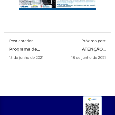
Post anterior
Próximo post
Programa de
ATENÇÃO –
Iniciação Científica
Rematrícula fora do
15 de junho de 2021
18 de junho de 2021
inscrições
prazo para o 2º
prorrogadas até o
semestre/2021
dia 16/07/2021