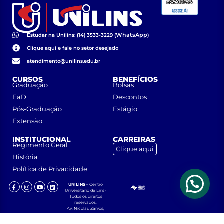
WhatsApp
Estudar na Unilins: (14) 3533-3229 (
)
Clique aqui e fale no setor desejado
atendimento@unilins.edu.br
CURSOS
BENEFÍCIOS
Graduação
Bolsas
EaD
Descontos
Pós-Graduação
Estágio
Extensão
INSTITUCIONAL
CARREIRAS
Regimento Geral
Clique aqui
História
Política de Privacidade
UNILINS
– Centro
Universitário de Lins •
Todos os direitos
reservados.
Av. Nicolau Zarvos,
1925 – Jardim
Aeroporto – CEP