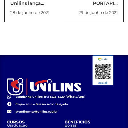
Unilins lança
PORTARIA
concurso para
PrP_01/2021
28 de junho de 2021
29 de junho de 2021
composição da letra
do jingle do
Vestibular 2022
WhatsApp
Estudar na Unilins: (14) 3533-3229 (
)
Clique aqui e fale no setor desejado
atendimento@unilins.edu.br
CURSOS
BENEFÍCIOS
Graduação
Bolsas