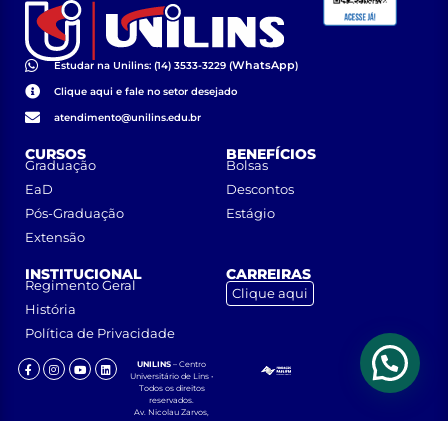
WhatsApp
Estudar na Unilins: (14) 3533-3229 (
)
Clique aqui e fale no setor desejado
atendimento@unilins.edu.br
CURSOS
BENEFÍCIOS
Graduação
Bolsas
EaD
Descontos
Pós-Graduação
Estágio
Extensão
INSTITUCIONAL
CARREIRAS
Regimento Geral
Clique aqui
História
Política de Privacidade
UNILINS
– Centro
Universitário de Lins •
Todos os direitos
reservados.
Av. Nicolau Zarvos,
1925 – Jardim
Aeroporto – CEP