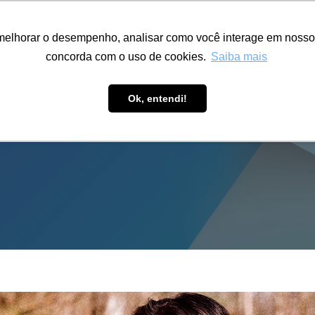
ÁREA RESTRITA
ACESSIBILIDADE
ALUMNI
melhorar o desempenho, analisar como você interage em nosso sit
S-GRADUAÇÃO
CAPACITAÇÃO
EXTENSÃO
PESQUISA
concorda com o uso de cookies.
Saiba mais
Ok, entendi!