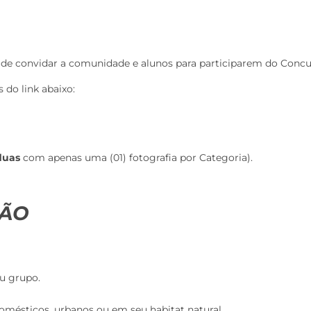
de convidar a comunidade e alunos para participarem do Concur
 do link abaixo:
duas
com apenas uma (01) fotografia por Categoria).
ÇÃO
u grupo.
omésticos, urbanos ou em seu habitat natural.