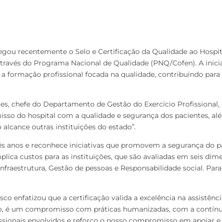
ou recentemente o Selo e Certificação da Qualidade ao Hospital
através do Programa Nacional de Qualidade (PNQ/Cofen). A inicia
a formação profissional focada na qualidade, contribuindo para
es, chefe do Departamento de Gestão do Exercício Profissional,
o do hospital com a qualidade e segurança dos pacientes, alé
lcance outras instituições do estado”.
ês anos e reconhece iniciativas que promovem a segurança do p
lica custos para as instituições, que são avaliadas em seis dime
 Infraestrutura, Gestão de pessoas e Responsabilidade social. P
o enfatizou que a certificação valida a excelência na assistênci
ão, é um compromisso com práticas humanizadas, com a contínu
ssionais envolvidos e reforço o nosso compromisso em apoiar e 