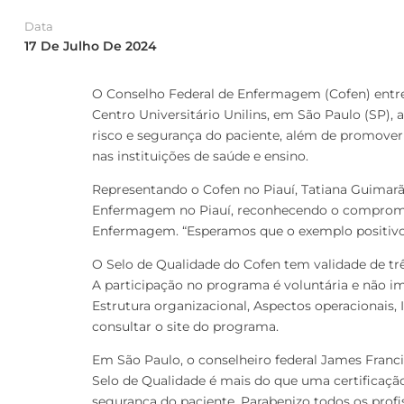
Data
17 De Julho De 2024
O Conselho Federal de Enfermagem (Cofen) entreg
Centro Universitário Unilins, em São Paulo (SP), 
risco e segurança do paciente, além de promover 
nas instituições de saúde e ensino.
Representando o Cofen no Piauí, Tatiana Guimarã
Enfermagem no Piauí, reconhecendo o compromiss
Enfermagem. “Esperamos que o exemplo positivo a
O Selo de Qualidade do Cofen tem validade de tr
A participação no programa é voluntária e não imp
Estrutura organizacional, Aspectos operacionais,
consultar o site do programa.
Em São Paulo, o conselheiro federal James Francisc
Selo de Qualidade é mais do que uma certificaç
segurança do paciente. Parabenizo todos os profi