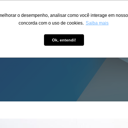
ÁREA RESTRITA
ACESSIBILIDADE
ALUMNI
melhorar o desempenho, analisar como você interage em nosso sit
S-GRADUAÇÃO
CAPACITAÇÃO
EXTENSÃO
PESQUISA
concorda com o uso de cookies.
Saiba mais
Ok, entendi!