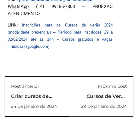
WhatsApp (14) 99185-7808 – PROEXAC
ATENDIMENTO.
LINK:
Inscrições para os Cursos de verão 2024
(modalidade presencial) – Período para inscrições 29 a
02/02/2024 até às 14h – Cursos gratuitos e vagas
limitadas! (google.com)
Post anterior
Próximo post
Criar cursos de
Cursos de Verão
graduação, na
2024 (Presencial)
24 de janeiro de 2024
29 de janeiro de 2024
modalidade de
ensina a distância -
EAD (PORTARIA
CONSUNI N2
01/2024)