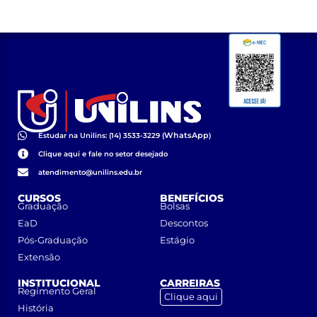
WhatsApp
Estudar na Unilins: (14) 3533-3229 (
)
Clique aqui e fale no setor desejado
atendimento@unilins.edu.br
CURSOS
BENEFÍCIOS
Graduação
Bolsas
EaD
Descontos
Pós-Graduação
Estágio
Extensão
INSTITUCIONAL
CARREIRAS
Regimento Geral
Clique aqui
História