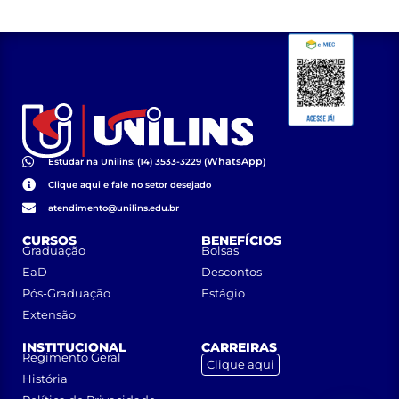
WhatsApp
Estudar na Unilins: (14) 3533-3229 (
)
Clique aqui e fale no setor desejado
atendimento@unilins.edu.br
CURSOS
BENEFÍCIOS
Graduação
Bolsas
EaD
Descontos
Pós-Graduação
Estágio
Extensão
INSTITUCIONAL
CARREIRAS
Regimento Geral
Clique aqui
História