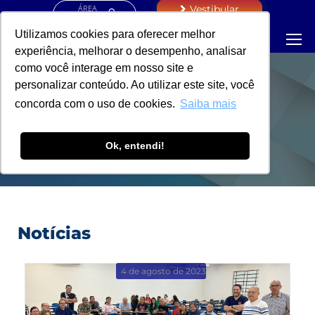
ÁREA
Vestibular
RESTRITA
Utilizamos cookies para oferecer melhor
experiência, melhorar o desempenho, analisar
como você interage em nosso site e
personalizar conteúdo. Ao utilizar este site, você
AVALIAÇÃO
concorda com o uso de cookies.
Saiba mais
INSTITUCIONAL
Ok, entendi!
Notícias
4 de agosto de 2023