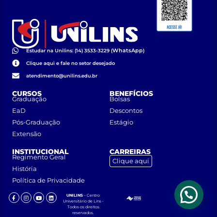
WhatsApp
Estudar na Unilins: (14) 3533-3229 (
)
Clique aqui e fale no setor desejado
atendimento@unilins.edu.br
CURSOS
BENEFÍCIOS
Graduação
Bolsas
EaD
Descontos
Pós-Graduação
Estágio
Extensão
INSTITUCIONAL
CARREIRAS
Regimento Geral
Clique aqui
História
Política de Privacidade
UNILINS
– Centro
Universitário de Lins •
Todos os direitos
reservados.