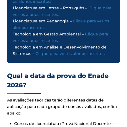
os alunos inscritos;
Licenciatura em Letras – Português –
Clique para
ver os alunos inscritos;
Licenciatura em Pedagogia –
Clique para ver os
alunos inscritos;
Tecnologia em Gestão Ambiental –
Clique para
ver os alunos inscritos;
Tecnologia em Análise e Desenvolvimento de
Sistemas –
Clique para ver os alunos inscritos;
Qual a data da prova do Enade
2026?
As avaliações teóricas terão diferentes datas de
aplicação para cada grupo de cursos avaliados, confira
abaixo:
Cursos de licenciatura (Prova Nacional Docente –