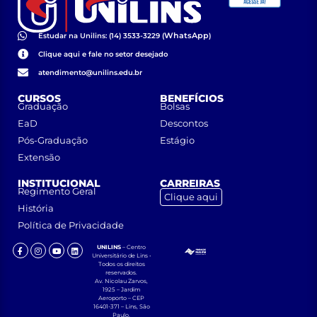
WhatsApp
Estudar na Unilins: (14) 3533-3229 (
)
Clique aqui e fale no setor desejado
atendimento@unilins.edu.br
CURSOS
BENEFÍCIOS
Graduação
Bolsas
EaD
Descontos
Pós-Graduação
Estágio
Extensão
INSTITUCIONAL
CARREIRAS
Regimento Geral
Clique aqui
História
Política de Privacidade
UNILINS
– Centro
Universitário de Lins •
Todos os direitos
reservados.
Av. Nicolau Zarvos,
1925 – Jardim
Aeroporto – CEP
16401-371 – Lins, São
Paulo.