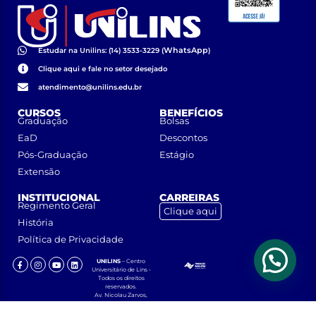
WhatsApp
Estudar na Unilins: (14) 3533-3229 (
)
Clique aqui e fale no setor desejado
atendimento@unilins.edu.br
CURSOS
BENEFÍCIOS
Graduação
Bolsas
EaD
Descontos
Pós-Graduação
Estágio
Extensão
INSTITUCIONAL
CARREIRAS
Regimento Geral
Clique aqui
História
Política de Privacidade
UNILINS
– Centro
Universitário de Lins •
Todos os direitos
reservados.
Av. Nicolau Zarvos,
1925 – Jardim
Aeroporto – CEP