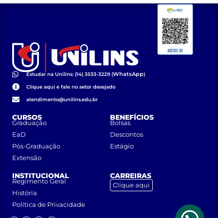
WhatsApp
Estudar na Unilins: (14) 3533-3229 (
)
Clique aqui e fale no setor desejado
atendimento@unilins.edu.br
CURSOS
BENEFÍCIOS
Graduação
Bolsas
EaD
Descontos
Pós-Graduação
Estágio
Extensão
INSTITUCIONAL
CARREIRAS
Regimento Geral
Clique aqui
História
Política de Privacidade