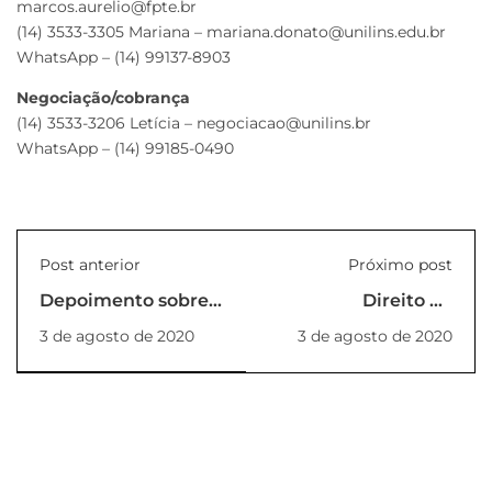
marcos.aurelio@fpte.br
(14) 3533-3305 Mariana – mariana.donato@unilins.edu.br
WhatsApp – (14) 99137-8903
Negociação/cobrança
(14) 3533-3206 Letícia – negociacao@unilins.br
WhatsApp – (14) 99185-0490
Post anterior
Próximo post
Depoimento sobre
Direito do
os Cursos de Verão
Consumidor na
3 de agosto de 2020
3 de agosto de 2020
(Empreendendo um
Pandemia será live
Pequeno Negócio)
da Pós-Graduação