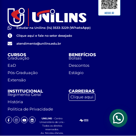
WhatsApp
Estudar na Unilins: (14) 3533-3229 (
)
Clique aqui e fale no setor desejado
atendimento@unilins.edu.br
CURSOS
BENEFÍCIOS
Graduação
Bolsas
EaD
Descontos
Pós-Graduação
Estágio
Extensão
INSTITUCIONAL
CARREIRAS
Regimento Geral
Clique aqui
História
Política de Privacidade
UNILINS
– Centro
Universitário de Lins •
Todos os direitos
reservados.
Av. Nicolau Zarvos,