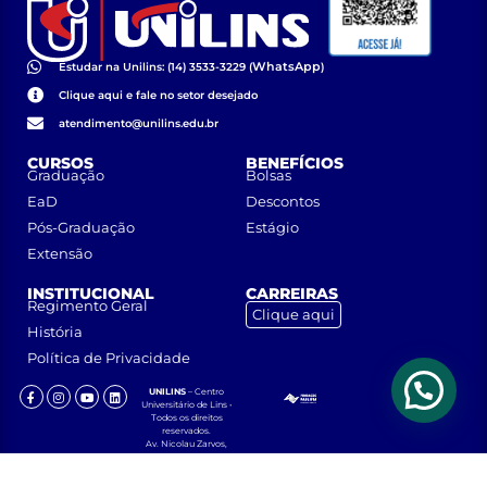
WhatsApp
Estudar na Unilins: (14) 3533-3229 (
)
Clique aqui e fale no setor desejado
atendimento@unilins.edu.br
CURSOS
BENEFÍCIOS
Graduação
Bolsas
EaD
Descontos
Pós-Graduação
Estágio
Extensão
INSTITUCIONAL
CARREIRAS
Regimento Geral
Clique aqui
História
Política de Privacidade
UNILINS
– Centro
Universitário de Lins •
Todos os direitos
reservados.
Av. Nicolau Zarvos,
1925 – Jardim
Aeroporto – CEP
16401-371 – Lins, São