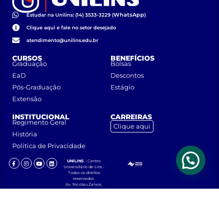
WhatsApp
Estudar na Unilins: (14) 3533-3229 (
)
Clique aqui e fale no setor desejado
atendimento@unilins.edu.br
CURSOS
BENEFÍCIOS
Graduação
Bolsas
EaD
Descontos
Pós-Graduação
Estágio
Extensão
INSTITUCIONAL
CARREIRAS
Regimento Geral
Clique aqui
História
Política de Privacidade
UNILINS
– Centro
Universitário de Lins •
Todos os direitos
reservados.
Av. Nicolau Zarvos,
1925 – Jardim
Aeroporto – CEP
16401-371 – Lins, São
Paulo.